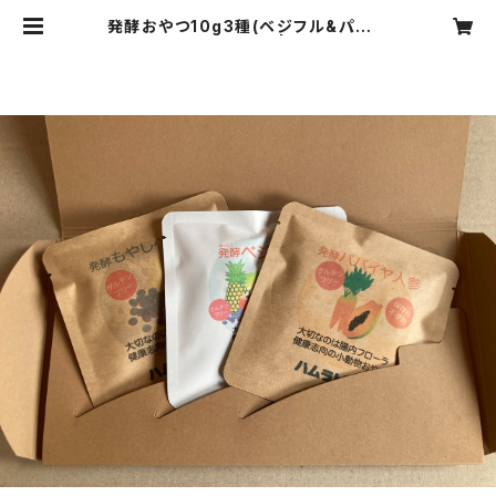
発酵おやつ10g3種(ベジフル&パパイ
ヤ人参&もやしベリー) | ハムラビ商店