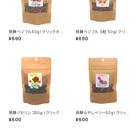
発酵ベジフル50g（クリックポス
発酵ベジフル S粒 50g（クリッ
ト）
クポスト）
¥690
¥690
発酵パセリンゴ50g (クリックポ
発酵もやしベリー50g（クリック
スト)
ポスト）
¥600
¥600