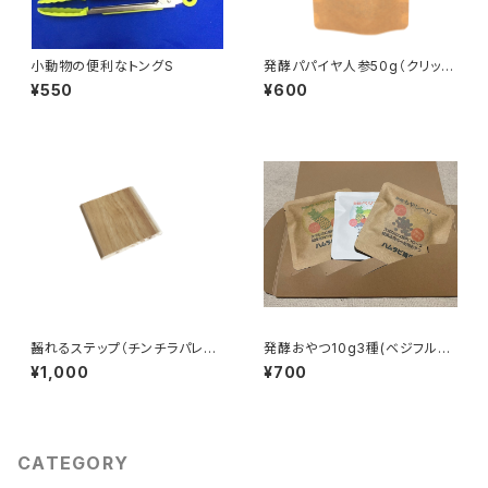
小動物の便利なトングS
発酵パパイヤ人参50g（クリック
ポスト）
¥550
¥600
齧れるステップ（チンチラパレス
発酵おやつ10g3種(ベジフル&
専用）
キャベパイン&もやしベリー)
¥1,000
¥700
CATEGORY