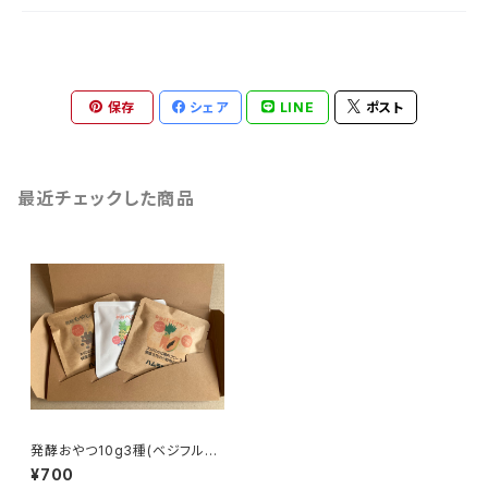
保存
シェア
LINE
ポスト
最近チェックした商品
発酵おやつ10g3種(ベジフル&
パパイヤ人参&もやしベリー)
¥700