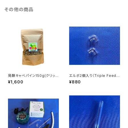
その他の商品
発酵キャベパイン150g(クリック
エルボ2個入り（Triple Feede
ポスト)
r用）
¥1,600
¥880