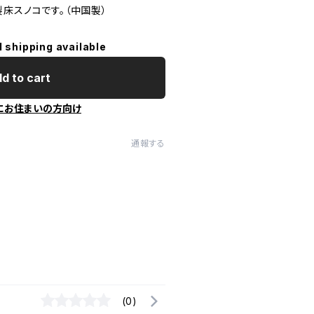
床スノコです。（中国製）
l shipping available
d to cart
にお住まいの方向け
通報する
(0)