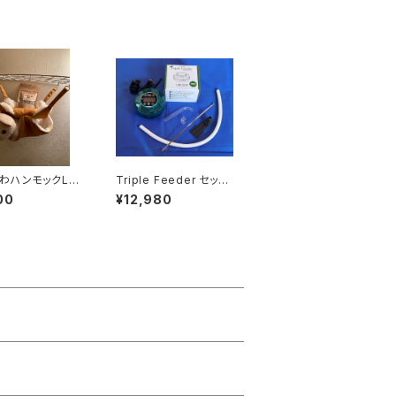
わハンモックLサ
Triple Feeder セット
（トリプルフィーダーセッ
00
¥12,980
ト）小鳥用体重管理フー
ドタイマー