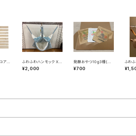
ロア
ふわふわハンモック XL
発酵おやつ10g3種(ベ
ふわふ
専用）
サイズ
ジフル&キャベパイン&
イズ
¥2,000
¥700
¥1,5
もやしベリー)