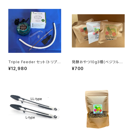
Triple Feeder セット（トリプル
発酵おやつ10g3種(ベジフル&
フィーダーセット）小鳥用体重管
パパイヤ人参&キャベパイン)
¥12,980
¥700
理フードタイマー