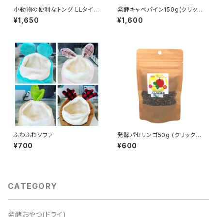
小動物の便利なトング LLタイプ
発酵キャベパイン150g(クリック
（45cm）
ポスト)
¥1,650
¥1,600
ふわふわソファ
発酵パセリンゴ50g (クリックポ
スト)
¥700
¥600
CATEGORY
発酵おやつ(ドライ)